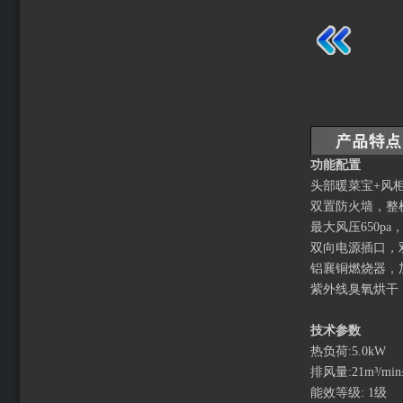
功能配置
头部暖菜宝+风
双置防火墙，整
最大风压650p
双向电源插口，
铝襄铜燃烧器，
紫外线臭氧烘干
技术参数
热负荷:5.0kW
排风量:21m³/min
能效等级: 1级