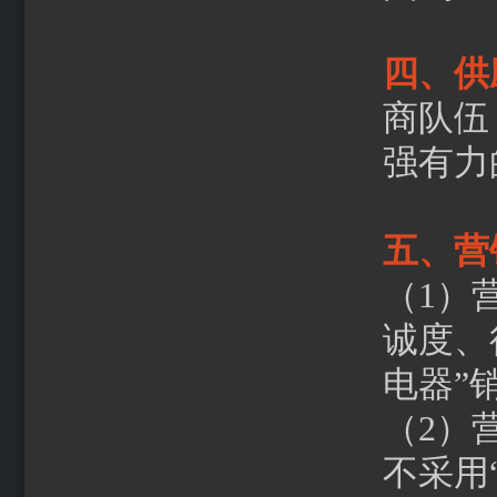
四、供
商队伍
强有力
五、营
（1）
诚度、
电器”
（2）
不采用